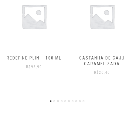
CASTANHA DE CAJU
OSTEOLIVE 1000MG –
CARAMELIZADA
VITAMINA D, CÁLCIO,
ZINCO E MAGNÉSIO – 60
R$
20,40
CÁPSULAS
R$
78,60