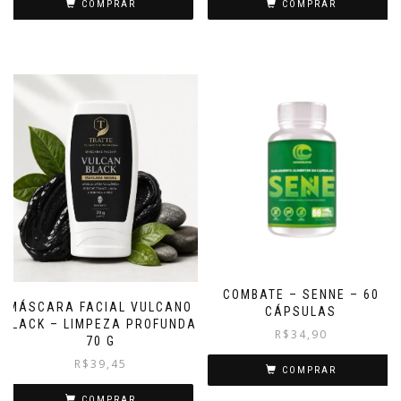
COMPRAR
COMPRAR
COMBATE – SENNE – 60
MÁSCARA FACIAL VULCANO
CÁPSULAS
BLACK – LIMPEZA PROFUNDA
R$
34,90
70 G
R$
39,45
COMPRAR
COMPRAR