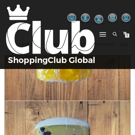
ALTERNAR
0
NAVEGAÇÃO
Início
/
Soft Loja
/
Outros
/ Maxx Calcium Gel Premium – 90gr