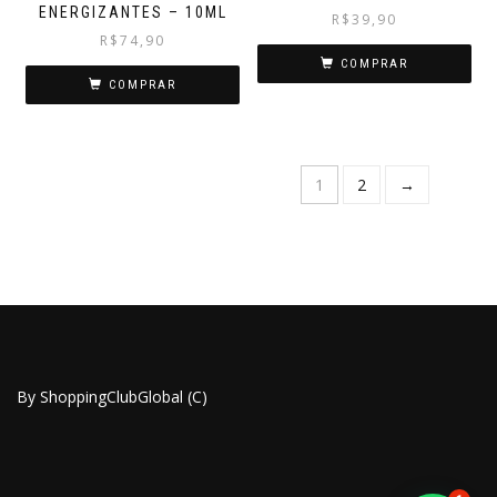
ENERGIZANTES – 10ML
R$
39,90
R$
74,90
COMPRAR
COMPRAR
1
2
→
By ShoppingClubGlobal (C)