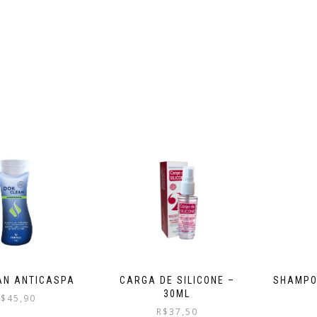
AN ANTICASPA
CARGA DE SILICONE –
SHAMPOO
30ML
R$
45,90
R$
37,50